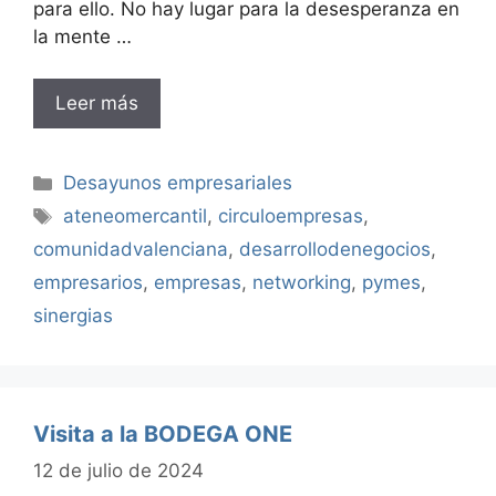
para ello. No hay lugar para la desesperanza en
la mente …
Leer más
Categorías
Desayunos empresariales
Etiquetas
ateneomercantil
,
circuloempresas
,
comunidadvalenciana
,
desarrollodenegocios
,
empresarios
,
empresas
,
networking
,
pymes
,
sinergias
Visita a la BODEGA ONE
12 de julio de 2024