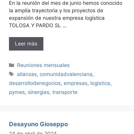
En la reunión del mes de junio hemos conocido
la amplia trayectoria y los proyectos de
expansión de nuestra empresa logística
TOLOSA Y PARDO SL …
Leer más
Categorías
Reuniones mensuales
Etiquetas
alianzas
,
comunidadvalenciana
,
desarrollodenegocios
,
empresas
,
logistica
,
pymes
,
sinergias
,
transporte
Desayuno Gioseppo
24 de abril de 2024