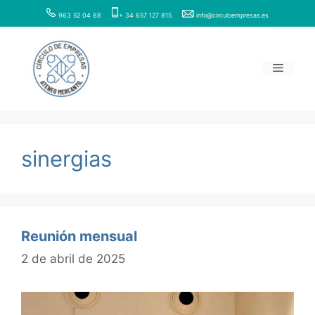
Saltar
963 52 04 88
+ 34 657 127 815
info@circuloempresas.es
al
contenido
Menú
sinergias
Reunión mensual
2 de abril de 2025