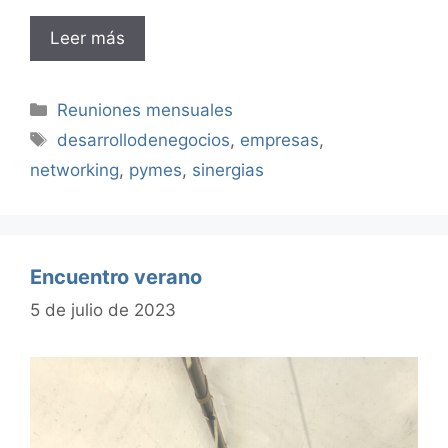
Leer más
Categorías
Reuniones mensuales
Etiquetas
desarrollodenegocios
,
empresas
,
networking
,
pymes
,
sinergias
Encuentro verano
5 de julio de 2023