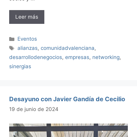
Leer más
Categorías
Eventos
Etiquetas
alianzas
,
comunidadvalenciana
,
desarrollodenegocios
,
empresas
,
networking
,
sinergias
Desayuno con Javier Gandía de Cecilio
19 de junio de 2024