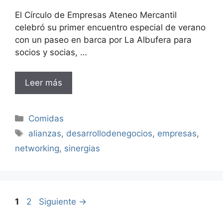
El Círculo de Empresas Ateneo Mercantil
celebró su primer encuentro especial de verano
con un paseo en barca por La Albufera para
socios y socias, …
Leer más
Categorías
Comidas
Etiquetas
alianzas
,
desarrollodenegocios
,
empresas
,
networking
,
sinergias
Página
Página
1
2
Siguiente
→