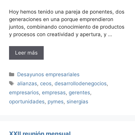
Hoy hemos tenido una pareja de ponentes, dos
generaciones en una porque emprendieron
juntos, combinando conocimiento de productos
y procesos con creatividad y apertura, y …
Leer más
Categorías
Desayunos empresariales
Etiquetas
alianzas
,
ceos
,
desarrollodenegocios
,
empresarios
,
empresas
,
gerentes
,
oportunidades
,
pymes
,
sinergias
XXII reunión mensual