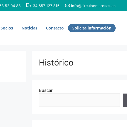
3 52 04 88
+ 34 657 127 815
info@circuloempresas.es
Socios
Noticias
Contacto
Solicita información
Histórico
Buscar