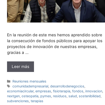
En la reunión de este mes hemos aprendido sobre
la consecución de fondos públicos para apoyar los
proyectos de innovación de nuestras empresas,
gracias a …
Leer más
Categorías
Reuniones mensuales
Etiquetas
comunidadempresarial
,
desarrollodenegocios
,
economiacircular
,
empresas
,
fisioterapia
,
fondos
,
innovacion
,
nextgen
,
osteopatia
,
pymes
,
residuos
,
salud
,
sostenibilidad
,
subvenciones
,
terapias