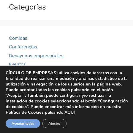
Categorías
Comidas
Conferencias
Desayunos empresariales
Eventos
CÍRCULO DE EMPRESAS utiliza cookies de terceros con la
Noticias
finalidad de realizar una medición y análisis estadístico de la
Reuniones mensuales
utilización y navegación de los usuarios en la página web.
Puede aceptar todas las cookies pulsando en el botón
Showroom
“Aceptar”. También puede configurar y/o rechazar la
instalación de cookies seleccionando el botón “Configuración
de cookies”. Puede encontrar más información en nuestra
Política de Cookies pulsando
AQUÍ
© 2026 Círculo de empresas | Ateneo Mercantil de
Aceptar todas
Ajustes
Valencia