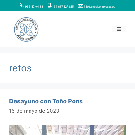
Saltar
963 52 04 88
+ 34 657 127 815
info@circuloempresas.es
al
contenido
Menú
retos
Desayuno con Toño Pons
16 de mayo de 2023