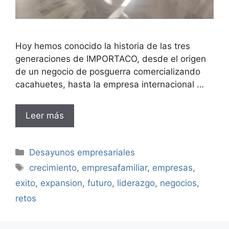
Hoy hemos conocido la historia de las tres
generaciones de IMPORTACO, desde el origen
de un negocio de posguerra comercializando
cacahuetes, hasta la empresa internacional …
Leer más
Categorías
Desayunos empresariales
Etiquetas
crecimiento
,
empresafamiliar
,
empresas
,
exito
,
expansion
,
futuro
,
liderazgo
,
negocios
,
retos