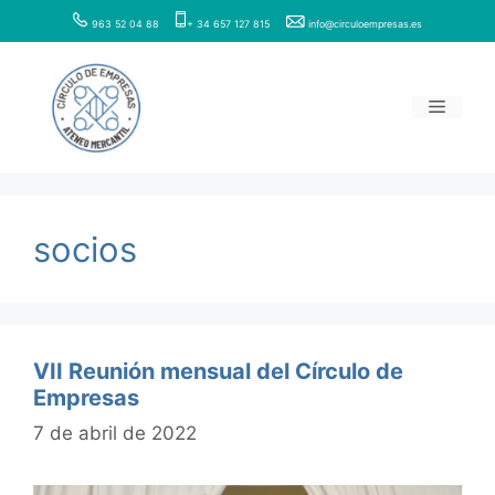
Saltar
963 52 04 88
+ 34 657 127 815
info@circuloempresas.es
al
contenido
Menú
socios
VII Reunión mensual del Círculo de
Empresas
7 de abril de 2022