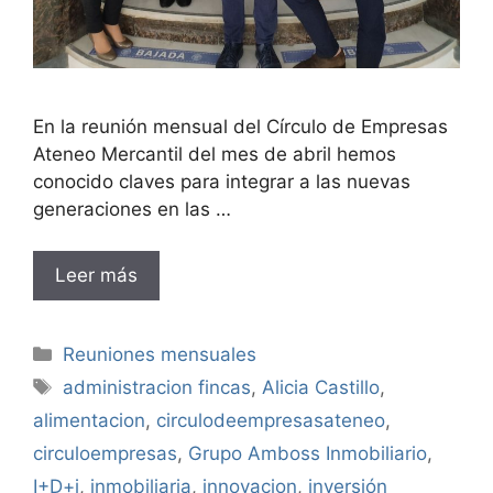
En la reunión mensual del Círculo de Empresas
Ateneo Mercantil del mes de abril hemos
conocido claves para integrar a las nuevas
generaciones en las …
Leer más
Categorías
Reuniones mensuales
Etiquetas
administracion fincas
,
Alicia Castillo
,
alimentacion
,
circulodeempresasateneo
,
circuloempresas
,
Grupo Amboss Inmobiliario
,
I+D+i
,
inmobiliaria
,
innovacion
,
inversión