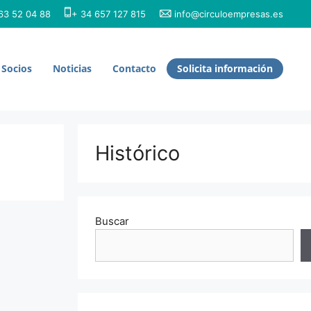
3 52 04 88
+ 34 657 127 815
info@circuloempresas.es
Socios
Noticias
Contacto
Solicita información
Histórico
Buscar