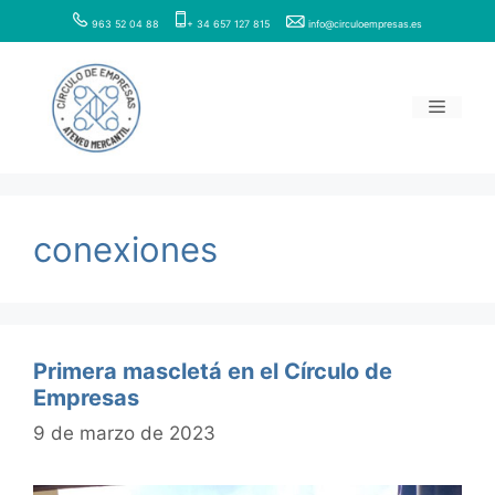
Saltar
963 52 04 88
+ 34 657 127 815
info@circuloempresas.es
al
contenido
Menú
conexiones
Primera mascletá en el Círculo de
Empresas
9 de marzo de 2023