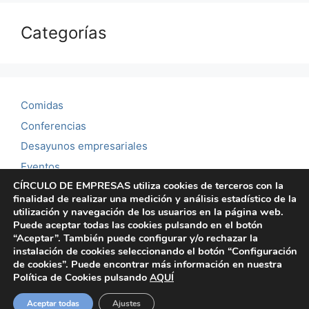
Categorías
Comidas
Conferencias
Desayunos empresariales
Eventos
CÍRCULO DE EMPRESAS utiliza cookies de terceros con la
Noticias
finalidad de realizar una medición y análisis estadístico de la
Reuniones mensuales
utilización y navegación de los usuarios en la página web.
Puede aceptar todas las cookies pulsando en el botón
Showroom
“Aceptar”. También puede configurar y/o rechazar la
instalación de cookies seleccionando el botón “Configuración
de cookies”. Puede encontrar más información en nuestra
Política de Cookies pulsando
AQUÍ
© 2026 Círculo de empresas | Ateneo Mercantil de
Aceptar todas
Ajustes
Valencia