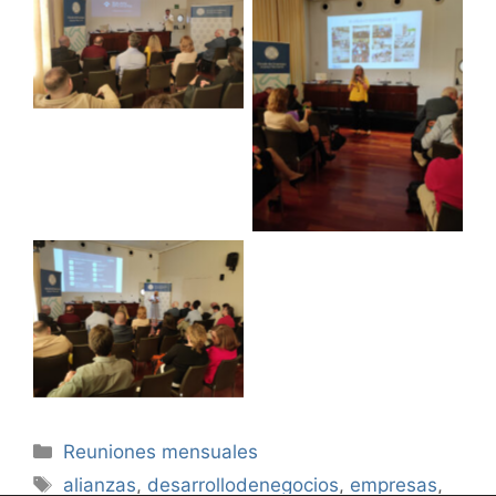
Categorías
Reuniones mensuales
Etiquetas
alianzas
,
desarrollodenegocios
,
empresas
,