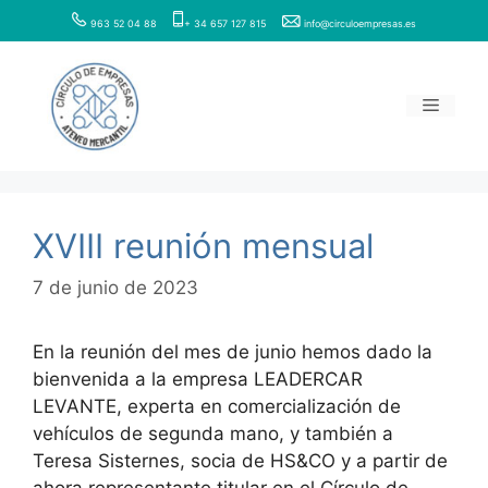
Saltar
963 52 04 88
+ 34 657 127 815
info@circuloempresas.es
al
contenido
Menú
XVIII reunión mensual
7 de junio de 2023
En la reunión del mes de junio hemos dado la
bienvenida a la empresa LEADERCAR
LEVANTE, experta en comercialización de
vehículos de segunda mano, y también a
Teresa Sisternes, socia de HS&CO y a partir de