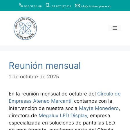
Saltar
963 52 04 88
+ 34 657 127 815
info@circuloempresas.es
al
contenido
Menú
Reunión mensual
1 de octubre de 2025
En la reunión mensual de octubre del
Círculo de
Empresas Ateneo Mercantil
contamos con la
intervención de nuestra socia
Mayte Monedero
,
directora de
Megalux LED Display
, empresa
especializada en soluciones de pantallas LED