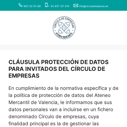
Saltar
963 52 04 88
+ 34 657 127 815
info@circuloempresas.es
al
contenido
CLÁUSULA PROTECCIÓN DE DATOS
PARA INVITADOS DEL CÍRCULO DE
EMPRESAS
En cumplimiento de la normativa específica y de
la política de protección de datos del Ateneo
Mercantil de Valencia, le informamos que sus
datos personales van a incluirse en un fichero
denominado Círculo de empresas, cuya
finalidad principal es la de gestionar las