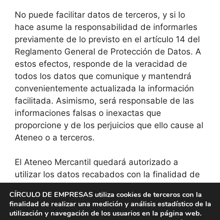
No puede facilitar datos de terceros, y si lo
hace asume la responsabilidad de informarles
previamente de lo previsto en el artículo 14 del
Reglamento General de Protección de Datos. A
estos efectos, responde de la veracidad de
todos los datos que comunique y mantendrá
convenientemente actualizada la información
facilitada. Asimismo, será responsable de las
informaciones falsas o inexactas que
proporcione y de los perjuicios que ello cause al
Ateneo o a terceros.
El Ateneo Mercantil quedará autorizado a
utilizar los datos recabados con la finalidad de
remitirle información sobre otras actividades
CÍRCULO DE EMPRESAS utiliza cookies de terceros con la
organizadas por el propio Ateneo o la Fundación
finalidad de realizar una medición y análisis estadístico de la
del Ateneo, salvo que usted manifieste lo
utilización y navegación de los usuarios en la página web.