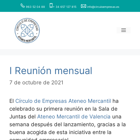
Saltar
963 52 04 88
+ 34 657 127 815
info@circuloempresas.es
al
contenido
Menú
I Reunión mensual
7 de octubre de 2021
El
Círculo de Empresas Ateneo Mercantil
ha
celebrado su primera reunión en la Sala de
Juntas del
Ateneo Mercantil de Valencia
una
semana después del lanzamiento, gracias a la
buena acogida de esta iniciativa entre la