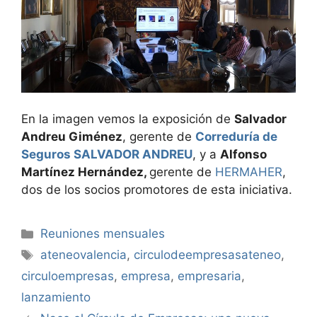
En la imagen vemos la exposición de
Salvador
Andreu Giménez
, gerente de
Correduría de
Seguros SALVADOR ANDREU
, y a
Alfonso
Martínez Hernández,
gerente de
HERMAHER
,
dos de los socios promotores de esta iniciativa.
Categorías
Reuniones mensuales
Etiquetas
ateneovalencia
,
circulodeempresasateneo
,
circuloempresas
,
empresa
,
empresaria
,
lanzamiento