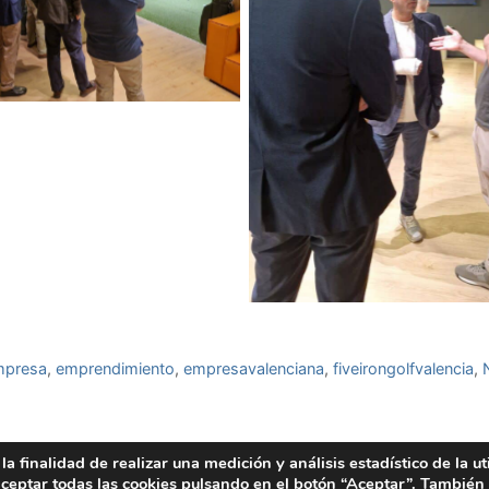
mpresa
,
emprendimiento
,
empresavalenciana
,
fiveirongolfvalencia
,
finalidad de realizar una medición y análisis estadístico de la uti
ceptar todas las cookies pulsando en el botón “Aceptar”. También