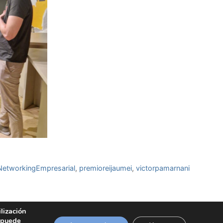
NetworkingEmpresarial
,
premioreijaumei
,
victorpamarnani
lización
 puede