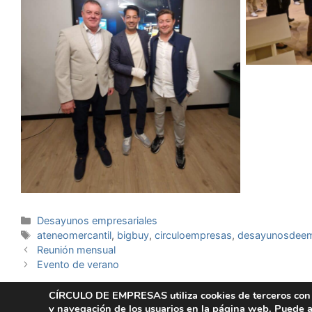
Categorías
Desayunos empresariales
Etiquetas
ateneomercantil
,
bigbuy
,
circuloempresas
,
desayunosdee
Reunión mensual
Evento de verano
CÍRCULO DE EMPRESAS utiliza cookies de terceros con la 
y navegación de los usuarios en la página web. Puede a