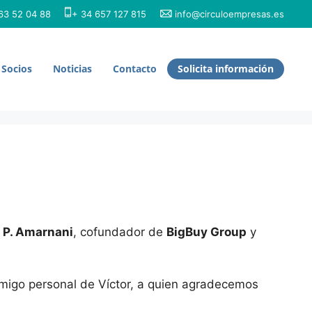
3 52 04 88
+ 34 657 127 815
info@circuloempresas.es
Socios
Noticias
Contacto
Solicita información
r P. Amarnani
, cofundador de
BigBuy Group
y
amigo personal de Víctor, a quien agradecemos